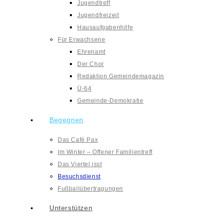
Jugendtreff
Jugendfreizeit
Hausaufgabenhilfe
Für Erwachsene
Ehrenamt
Der Chor
Redaktion Gemeindemagazin
Ü-64
Gemeinde-Demokratie
Begegnen
Das Café Pax
Im Winter – Offener Familientreff
Das Viertel isst
Besuchsdienst
Fußballübertragungen
Unterstützen